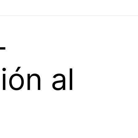
-
ión al