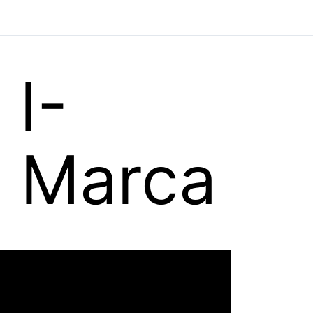
 I-
e Marca