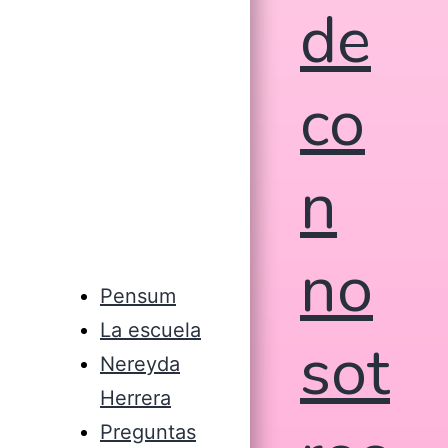
de
co
n
no
Pensum
La escuela
sot
Nereyda
Herrera
Preguntas