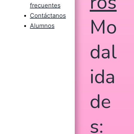
ros
frecuentes
Contáctanos
Mo
Alumnos
dal
ida
de
s: