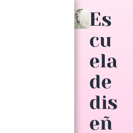
Saltar
Es
al
contenido
cu
ela
de
dis
eñ