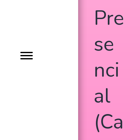
Pre
se
nci
al
(Ca