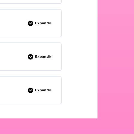
MPLETADO
0/4 pasos
Expandir
vento
ostado y ruedo
MPLETADO
0/6 pasos
Expandir
MPLETADO
0/5 pasos
to
Expandir
MPLETADO
0/6 pasos
dustria