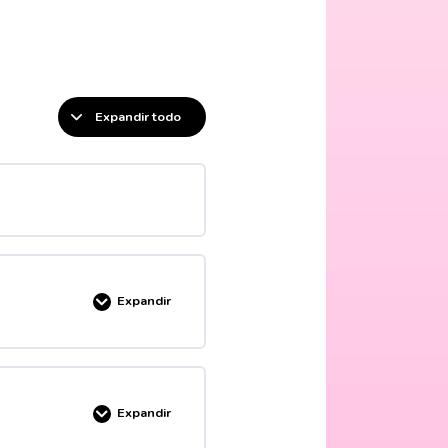
Expandir todo
Expandir
PLETADO
0/15 pasos
Expandir